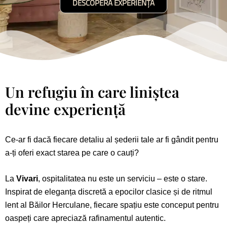
DESCOPERĂ EXPERIENȚA
Un refugiu în care liniștea
devine experiență
Ce-ar fi dacă fiecare detaliu al șederii tale ar fi gândit pentru
a-ți oferi exact starea pe care o cauți?
La
Vivari
, ospitalitatea nu este un serviciu – este o stare.
Inspirat de eleganța discretă a epocilor clasice și de ritmul
lent al Băilor Herculane, fiecare spațiu este conceput pentru
oaspeți care apreciază rafinamentul autentic.