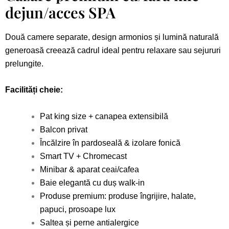
dejun/acces SPA
Două camere separate, design armonios și lumină naturală
generoasă creează cadrul ideal pentru relaxare sau sejururi
prelungite.
Facilități cheie:
Pat king size + canapea extensibilă
Balcon privat
Încălzire în pardoseală & izolare fonică
Smart TV + Chromecast
Minibar & aparat ceai/cafea
Baie elegantă cu duș walk-in
Produse premium: produse îngrijire, halate,
papuci, prosoape lux
Saltea și perne antialergice