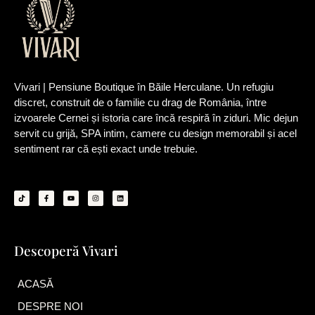
Vivari | Pensiune Boutique în Băile Herculane. Un refugiu
discret, construit de o familie cu drag de România, între
izvoarele Cernei și istoria care încă respiră în ziduri. Mic dejun
servit cu grijă, SPA intim, camere cu design memorabil și acel
sentiment rar că ești exact unde trebuie.
T
F
Y
I
L
i
a
o
n
i
k
c
u
s
n
t
e
t
t
k
o
b
u
a
e
k
o
b
g
d
o
e
r
i
k
a
n
Descoperă Vivari
-
m
f
ACASĂ
DESPRE NOI