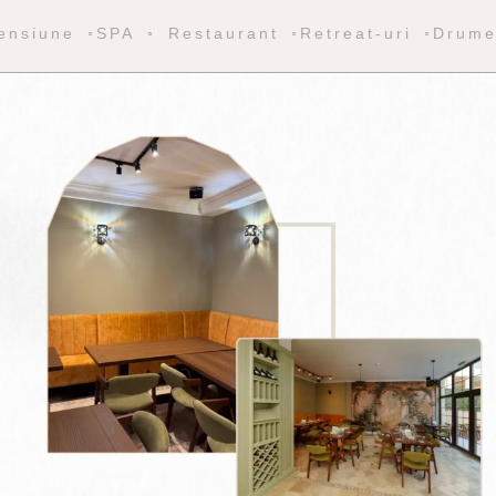
ensiune ◦SPA ◦ Restaurant ◦Retreat-uri ◦Drume