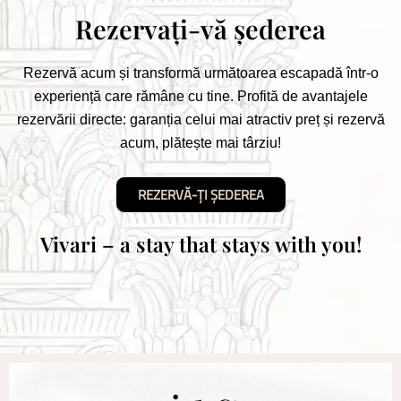
Rezervați-vă șederea
Rezervă acum și transformă următoarea escapadă într-o
experiență care rămâne cu tine.
Profit
ă
de avantajele
rezervării directe: garanția celui mai atractiv preț și rezerv
ă
acum, plătește mai târziu!
REZERVĂ-ȚI ȘEDEREA
Vivari – a stay that stays with you!