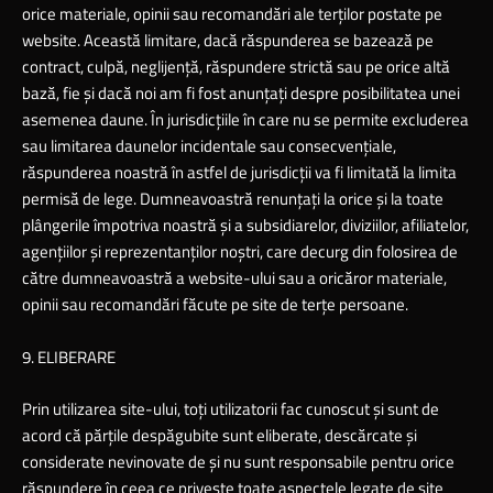
orice materiale, opinii sau recomandări ale terţilor postate pe
website. Această limitare, dacă răspunderea se bazează pe
contract, culpă, neglijenţă, răspundere strictă sau pe orice altă
bază, fie şi dacă noi am fi fost anunţaţi despre posibilitatea unei
asemenea daune. În jurisdicţiile în care nu se permite excluderea
sau limitarea daunelor incidentale sau consecvenţiale,
răspunderea noastră în astfel de jurisdicţii va fi limitată la limita
permisă de lege. Dumneavoastră renunţaţi la orice şi la toate
plângerile împotriva noastră şi a subsidiarelor, diviziilor, afiliatelor,
agenţiilor şi reprezentanţilor noştri, care decurg din folosirea de
către dumneavoastră a website-ului sau a oricăror materiale,
opinii sau recomandări făcute pe site de terţe persoane.
9. ELIBERARE
Prin utilizarea site-ului, toţi utilizatorii fac cunoscut şi sunt de
acord că părţile despăgubite sunt eliberate, descărcate şi
considerate nevinovate de şi nu sunt responsabile pentru orice
răspundere în ceea ce priveşte toate aspectele legate de site