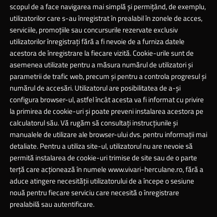
scopul de a face navigarea mai simplă și permițând, de exemplu,
utilizatorilor care s-au înregistrat în prealabil în zonele de acces,
serviciile, promoțiile sau concursurile rezervate exclusiv
utilizatorilor înregistrați fără a fi nevoie de a furniza datele
acestora de înregistrare la fiecare vizită. Cookie-urile sunt de
asemenea utilizate pentru a măsura numărul de utilizatori și
parametrii de trafic web, precum și pentru a controla progresul și
numărul de accesări. Utilizatorul are posibilitatea de a-și
configura browser-ul, astfel încât acesta va fi informat cu privire
la primirea de cookie-uri și poate preveni instalarea acestora pe
calculatorul său. Vă rugăm să consultați instrucțiunile și
manualele de utilizare ale browser-ului dvs. pentru informații mai
detaliate. Pentru a utiliza site-ul, utilizatorul nu are nevoie să
permită instalarea de cookie-uri trimise de site sau de o parte
terță care acționează în numele
www.vivari-herculane.ro
, fără a
aduce atingere necesității utilizatorului de a începe o sesiune
nouă pentru fiecare serviciu care necesită o înregistrare
prealabilă sau autentificare.