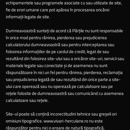
echipamentele sau programele asociate cu sau utilizate de site,
fie de erori umane care pot apărea în procesarea oricărei
informaţii legate de site.
Dumneavoastră sunteţi de acord că Părţile nu sunt responsabile
în orice mod pentru rănirea, pierderea sau prejudicierea
calculatorului dumneavoastră sau pentru interceptarea sau
folosirea informaţiilor de pe cardul de credit, legat de sau
rezultând din folosirea site-ului sau a oricăror site-uri, servicii sau
materiale legate sau conectate şi de asemenea nu sunt
răspunzătoare în nici un fel pentru rănirea, pierderea, reclamaţia
sau prejudicierea legată de sau rezultând din orice parte a site-
ului care operează sau nu operează pe calculatoare sau pe
reţele folosite de dumneavoastră sau comunicând cu asemenea
calculatoare sau reţele.
Site-ul poate să conţină incorectitudini tehnice sau greşeli ori
omisiuni tipografice.
www.vivari-herculane.ro
nu este
răspunzător pentru nici o eroare de natură tipografică,