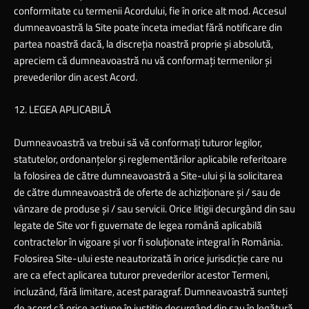
conformitate cu termenii Acordului, fie în orice alt mod. Accesul
dumneavoastră la Site poate înceta imediat fără notificare din
partea noastră dacă, la discreţia noastră proprie şi absolută,
apreciem că dumneavoastră nu vă conformaţi termenilor şi
prevederilor din acest Acord.
12. LEGEA APLICABILĂ
Dumneavoastră va trebui să vă conformaţi tuturor legilor,
statutelor, ordonanţelor şi reglementărilor aplicabile referitoare
la folosirea de către dumneavoastră a Site-ului şi la solicitarea
de către dumneavoastră de oferte de achiziţionare şi / sau de
vânzare de produse şi / sau servicii. Orice litigii decurgând din sau
legate de Site vor fi guvernate de legea română aplicabilă
contractelor în vigoare şi vor fi soluţionate integral în România.
Folosirea Site-ului este neautorizată în orice jurisdicţie care nu
are ca efect aplicarea tuturor prevederilor acestor Termeni,
incluzând, fără limitare, acest paragraf. Dumneavoastră sunteţi
de acord că orice acţiune în justiţie decurgând din sau în legătură