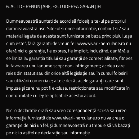
6. ACT DE RENUNŢARE, EXCLUDEREA GARANŢIEI
Dumneavoastră sunteţi de acord să folosiţi site-ul pe propriul
dumneavoastră risc. Site-ul şi orice informaţie, conţinut şi / sau
material legate de acesta sunt furnizate pe baza principiului „aşa
cum este”, fără garanţii de vreun fel.
www.vivari-herculane.ro
nu
oferă nici o garanţie, fie expres, fie implicit, incluzând, dar fără a
se limita la: garanţia titlului sau garanţii de comercialitate; fitness
în favoarea unui anume scop; non-infringement; acelea care
reies din statut sau din orice altă legislaţie sau în cursul folosirii
sau utilizării comerciale; altele decât acele garanţii care sunt
impuse şi care nu pot fi excluse, restricţionate sau modificate în
conformitate cu legile aplicabile acestui acord.
Nici o declaraţie orală sau vreo corespondenţă scrisă sau vreo
informaţie furnizată de
www.vivari-herculane.ro
nu va crea o
garanţie de nici un fel, şi dumneavoastră nu trebuie să vă bazaţi
pe nici o astfel de declaraţie sau informaţie.