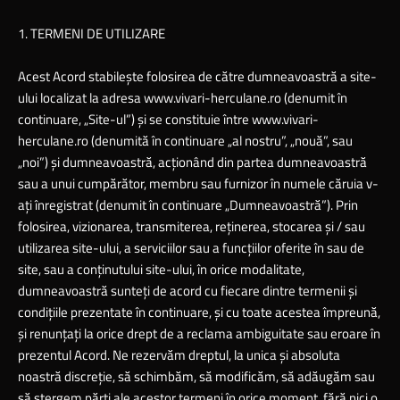
1. TERMENI DE UTILIZARE
Acest Acord stabileşte folosirea de către dumneavoastră a site-
ului localizat la adresa
www.vivari-herculane.ro
(denumit în
continuare, „Site-ul”) şi se constituie între
www.vivari-
herculane.ro
(denumită în continuare „al nostru”, „nouă”, sau
„noi”) şi dumneavoastră, acţionând din partea dumneavoastră
sau a unui cumpărător, membru sau furnizor în numele căruia v-
aţi înregistrat (denumit în continuare „Dumneavoastră”). Prin
folosirea, vizionarea, transmiterea, reţinerea, stocarea şi / sau
utilizarea site-ului, a serviciilor sau a funcţiilor oferite în sau de
site, sau a conţinutului site-ului, în orice modalitate,
dumneavoastră sunteţi de acord cu fiecare dintre termenii şi
condiţiile prezentate în continuare, şi cu toate acestea împreună,
şi renunţaţi la orice drept de a reclama ambiguitate sau eroare în
prezentul Acord. Ne rezervăm dreptul, la unica şi absoluta
noastră discreţie, să schimbăm, să modificăm, să adăugăm sau
să ştergem părţi ale acestor termeni în orice moment, fără nici o