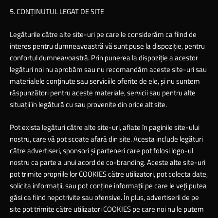
5. CONŢINUTUL LEGAT DE SITE
Legăturile către alte site-uri pe care le considerăm ca fiind de
interes pentru dumneavoastră vă sunt puse la dispoziţie, pentru
confortul dumneavoastră. Prin punerea la dispoziţie a acestor
legături noi nu aprobăm sau nu recomandăm aceste site-uri sau
materialele conţinute sau serviciile oferite de ele, şi nu suntem
răspunzători pentru aceste materiale, servicii sau pentru alte
situaţii în legătură cu sau provenite din orice alt site.
Pot exista legături către alte site-uri, aflate în paginile site-ului
nostru, care vă pot scoate afară din site. Acesta include legături
către advertiseri, sponsori şi parteneri care pot folosi logo-ul
nostru ca parte a unui acord de co-branding. Aceste alte site-uri
pot trimite propriile lor COOKIES către utilizatori, pot colecta date,
solicita informaţii, sau pot conţine informaţii pe care le veţi putea
găsi ca fiind nepotrivite sau ofensive. În plus, advertiserii de pe
site pot trimite către utilizatori COOKIES pe care noi nu le putem