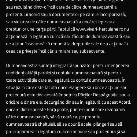
sau rezultând dintr-o încălcare de către dumneavoastră a
prezentului acord sau a documentelor pe care le încorporează,
sau violarea de către dumneavoastră a oricărei legi sau a
drepturilor unei terţe părţi. Faptul că
www.vivari-herculane.ro
nu
acţionează în legătură cu încălcări făcute de dumneavoastră sau
de alţii nu înseamnă că renunţă la drepturile sale de a acţiona în
ceea ce priveşte încălcări similare sau subsecvente.
Dumneavoastră sunteţi integral răspunzător pentru menţinerea
confidenţialităţii parolei şi contului dumneavoastră şi pentru
toate activităţile care au legătură cu contul dumneavoastră. În
situaţia în care este făcută orice Plângere sau orice acţiune sau
procedură este declanşată împotriva Părţilor Despăgubite, sau a
oricăreia dintre ele, decurgând din sau în legătură cu acest Acord,
oricare dintre aceste Părţi poate, printr-o notificare rezonabilă
către dumneavoastră, să vă ceară ca, pe propriile
dumneavoastră cheltuieli, să se opună acelei plângeri sau să
preia apărarea în legătură cu acea acţiune sau procedură şi să