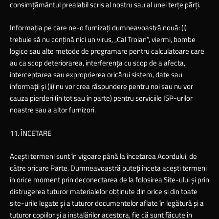
consimţământul prealabil scris al nostru sau al unei terţe părţi.
Informaţia pe care ne-o furnizaţi dumneavoastră nouă: (i)
trebuie să nu conţină nici un virus, „Cal Troian”, viermi, bombe
logice sau alte metode de programare pentru calculatoare care
au ca scop deteriorarea, interferenţa cu scop de a afecta,
interceptarea sau exproprierea oricărui sistem, date sau
informaţii şi (ii) nu vor crea răspundere pentru noi sau nu vor
cauza pierderi (în tot sau în parte) pentru serviciile ISP-urilor
noastre sau a altor furnizori.
11. ÎNCETARE
Aceşti termeni sunt în vigoare până la încetarea Acordului, de
către oricare Parte. Dumneavoastră puteţi înceta aceşti termeni
în orice moment prin deconectarea de la folosirea Site-ului şi prin
distrugerea tuturor materialelor obţinute din orice şi din toate
site-urile legate şi a tuturor documentelor aflate în legătură şi a
tuturor copiilor şi a instalărilor acestora, fie că sunt făcute în