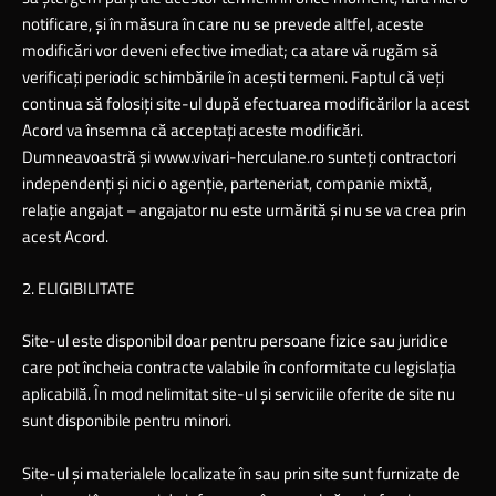
notificare, şi în măsura în care nu se prevede altfel, aceste
modificări vor deveni efective imediat; ca atare vă rugăm să
verificaţi periodic schimbările în aceşti termeni. Faptul că veţi
continua să folosiţi site-ul după efectuarea modificărilor la acest
Acord va însemna că acceptaţi aceste modificări.
Dumneavoastră şi
www.vivari-herculane.ro
sunteţi contractori
independenţi şi nici o agenţie, parteneriat, companie mixtă,
relaţie angajat – angajator nu este urmărită şi nu se va crea prin
acest Acord.
2. ELIGIBILITATE
Site-ul este disponibil doar pentru persoane fizice sau juridice
care pot încheia contracte valabile în conformitate cu legislaţia
aplicabilă. În mod nelimitat site-ul şi serviciile oferite de site nu
sunt disponibile pentru minori.
Site-ul şi materialele localizate în sau prin site sunt furnizate de