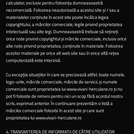
calculator, exclusiv pentru folosinţa dumneavoastră
necomercială. Folosirea neautorizată a acestui site şi / sau a
materialelor conţinute în acest site poate încălca legea
copyrightului, a mărcilor comerciale, legile privind proprietatea
intelectuală sau alte legi. Dumneavoastră trebuie să reţineţi
orice note privind copyrightul şi mărcile comerciale, inclusiv orice
alte note privind proprietatea, conţinute în materiale. Folosirea
acestor materiale pe orice alt web site sau în orice altă reţea
computerizată este interzisă.
Cu excepţia situaţiilor în care se precizează altfel, toate numele,
logo-urile, mărcile comerciale, mărcile de servicii, şi numele
comerciale sunt proprietatea lui
www.vivari-herculane.ro
şi nu
pot fi folosite de nimeni pentru nici un scop fără acordul nostru
scris, exprimat anterior. În continuare prezentăm o listă a
mărcilor comerciale folosite în acest site şi care sunt
proprietatea lui
www.vivari-herculane.ro
4. TRANSMITEREA DE INFORMAŢII DE CĂTRE UTILIZATOR