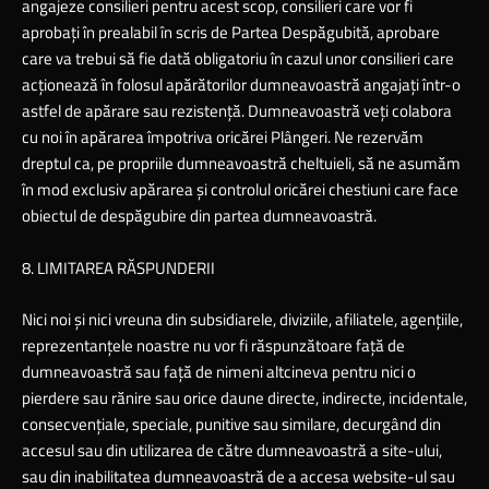
angajeze consilieri pentru acest scop, consilieri care vor fi
aprobaţi în prealabil în scris de Partea Despăgubită, aprobare
care va trebui să fie dată obligatoriu în cazul unor consilieri care
acţionează în folosul apărătorilor dumneavoastră angajaţi într-o
astfel de apărare sau rezistenţă. Dumneavoastră veţi colabora
cu noi în apărarea împotriva oricărei Plângeri. Ne rezervăm
dreptul ca, pe propriile dumneavoastră cheltuieli, să ne asumăm
în mod exclusiv apărarea şi controlul oricărei chestiuni care face
obiectul de despăgubire din partea dumneavoastră.
8. LIMITAREA RĂSPUNDERII
Nici noi şi nici vreuna din subsidiarele, diviziile, afiliatele, agenţiile,
reprezentanţele noastre nu vor fi răspunzătoare faţă de
dumneavoastră sau faţă de nimeni altcineva pentru nici o
pierdere sau rănire sau orice daune directe, indirecte, incidentale,
consecvenţiale, speciale, punitive sau similare, decurgând din
accesul sau din utilizarea de către dumneavoastră a site-ului,
sau din inabilitatea dumneavoastră de a accesa website-ul sau