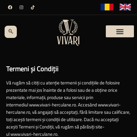
Skip
F
I
T
a
n
i
to
c
s
k
e
t
t
content
b
a
o
o
g
k
o
r
k
a
m
Termeni și Condiții
Vă rugăm să citiți cu atenție termenii și condițiile de folosire
prezentate mai jos înainte de a folosi sau de a obține orice
materiale, informații, produse sau servicii prin
intermediul
www.vivari-herculane.ro.
Accesând www.vivari-
herculane.ro, vă angajați să acceptați, fără limitare sau calificare,
toți acești termeni și condiții de utilizare. Dacă nu acceptați
acești Termeni și Condiții, vă rugăm să părăsiți site-
ul
www.vivari-herculane.ro.