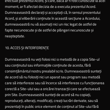
efectuat prezentul Acord, şi care, dacă ar fi fost cunoscute la acel
moment, ar fi afectat decizia de a executa prezentul Acord.
Dumneavoastră declaraţi şi acceptaţi că, în sensul prezentului
Acord, şi al eliberării conţinute în această secţiune a Acordului,
dumneavoastră nu vă asumaţi nici un risc legat de astfel de
fapte necunoscute şi de astfel de plângeri necunoscute şi
neaşteptate.
10. ACCES ŞI INTERFERENŢE
Dumneavoastră nu veţi folosi nici o metodă de a copia Site-ul
sau conţinutul sau informaţiile conţinute de acesta, fără
consimţământul nostru prealabil scris. Dumneavoastră sunteţi
de acord să nu folosiţi nici un aparat sau program sau metodă
care să interfereze sau să încerce să interfereze cu funcţionarea
corectă a Site-ului sau a oricărei tranzacţii care se efectuează
prin Site. Dumneavoastră sunteţi de acord să nu copiaţi,
reproduceţi, alteraţi, modificaţi, creaţi lucrări derivate, sau să
prezentaţi în public orice element de conţinut al Site-ului fără