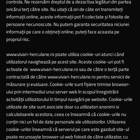
controla. Ne rezervăm dreptul de a dezactiva legături din partea
oricărui terţ către site. Nu uitaţi că ori de câte ori transmiteţi
informaţii online, aceste informaţii pot fi colectate şi folosite de
persoane necunoscute. Nu putem garanta securitatea niciunei
informaţii pe care o obţineţi online; puteţi face aceasta pe
propriul risc.
www.vivari-herculane.ro
poate utiliza cookie-uri atunci când
utilizatorul navighează pe acest site. Aceste cookie-uri pot fi
activate de
www.vivari-herculane.ro
sau de către o terță parte
contractată de către
www.vivari-herculane.ro
pentru servicii de
măsurare și evaluare. Cookie-urile sunt fișiere trimise browser-
ului prin intermediul unui server web în scopul înregistrării
activității utilizatorului în timpul navigării pe website. Cookie-urile
utilizate de site sunt asociate doar cu utilizatori anonimi si
calculatoarele acestora, ceea ce înseamnă că cookie-urile nu
conțin nici un fel de date personale ale utilizatorilor. Utilizarea
cookie-urilor înseamnă că serverul pe care este gazduit site-ul
poate recunoaște browser-ul web folosit de către utilizator, cu