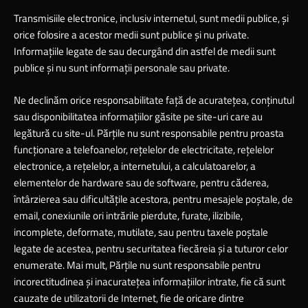
Transmisiile electronice, inclusiv internetul, sunt medii publice, şi
orice folosire a acestor medii sunt publice şi nu private.
Informaţiile legate de sau decurgând din astfel de medii sunt
publice şi nu sunt informaţii personale sau private.
Ne declinăm orice responsabilitate faţă de acurateţea, conţinutul
sau disponibilitatea informaţiilor găsite pe site-uri care au
legătură cu site-ul. Părţile nu sunt responsabile pentru proasta
funcţionare a telefoanelor, reţelelor de electricitate, reţelelor
electronice, a reţelelor, a internetului, a calculatoarelor, a
elementelor de hardware sau de software, pentru căderea,
întârzierea sau dificultăţile acestora, pentru mesajele poştale, de
email, conexiunile ori intrările pierdute, furate, ilizibile,
incomplete, deformate, mutilate, sau pentru taxele poştale
legate de acestea, pentru securitatea fiecăreia şi a tuturor celor
enumerate. Mai mult, Părţile nu sunt responsabile pentru
incorectitudinea şi inacurateţea informaţiilor intrate, fie că sunt
cauzate de utilizatorii de Internet, fie de oricare dintre