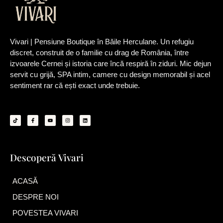
Vivari | Pensiune Boutique în Băile Herculane. Un refugiu
discret, construit de o familie cu drag de România, între
izvoarele Cernei și istoria care încă respiră în ziduri. Mic dejun
servit cu grijă, SPA intim, camere cu design memorabil și acel
sentiment rar că ești exact unde trebuie.
T
F
Y
I
L
i
a
o
n
i
k
c
u
s
n
t
e
t
t
k
o
b
u
a
e
k
o
b
g
d
o
e
r
i
k
a
n
Descoperă Vivari
-
m
f
ACASĂ
DESPRE NOI
POVESTEA VIVARI