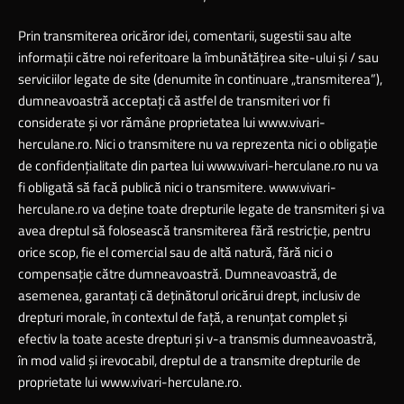
Prin transmiterea oricăror idei, comentarii, sugestii sau alte
informaţii către noi referitoare la îmbunătăţirea site-ului şi / sau
serviciilor legate de site (denumite în continuare „transmiterea”),
dumneavoastră acceptaţi că astfel de transmiteri vor fi
considerate şi vor rămâne proprietatea lui
www.vivari-
herculane.ro.
Nici o transmitere nu va reprezenta nici o obligaţie
de confidenţialitate din partea lui
www.vivari-herculane.ro
nu va
fi obligată să facă publică nici o transmitere.
www.vivari-
herculane.ro
va deţine toate drepturile legate de transmiteri şi va
avea dreptul să folosească transmiterea fără restricţie, pentru
orice scop, fie el comercial sau de altă natură, fără nici o
compensaţie către dumneavoastră. Dumneavoastră, de
asemenea, garantaţi că deţinătorul oricărui drept, inclusiv de
drepturi morale, în contextul de faţă, a renunţat complet şi
efectiv la toate aceste drepturi şi v-a transmis dumneavoastră,
în mod valid şi irevocabil, dreptul de a transmite drepturile de
proprietate lui
www.vivari-herculane.ro.