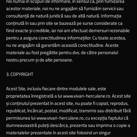
noi numai în scopuri de informare, în sensul că, prin furnizarea
acestor materiale, noi nu ne angajăm să furnizăm servicii sau
consultanţă de natură juridică sau de altă natură. Informaţia
conţinută în sau prin site se bazează pe surse considerate ca
fiind exacte şi credibile, iar noi am efectuat demersuri rezonabile
pentru a asigura corectitudinea informaţiilor. Cu toate acestea,
nu ne angajăm să garantăm această corectitudine. Aceste
materiale au fost pregătite pentru dvs. de către personalul
nostru precum şi de alte persoane.
3. COPYRIGHT
Acest Site, inclusiv fiecare dintre modulele sale, este
proprietatea înregistrată a lui
www.vivari-herculane.ro
. Acest site
şi conţinutul prezentat în acest site, nu poate fi copiat, reprodus,
republicat, încărcat, postat, modificat, transmis sau distribuit fără
permisiunea lui
www.vivari-herculane.ro
, cu excepţia faptului că
dumneavoastră puteţi descărca, prezenta sau imprima o copie a
materialelor prezentate în acest site folosind un singur