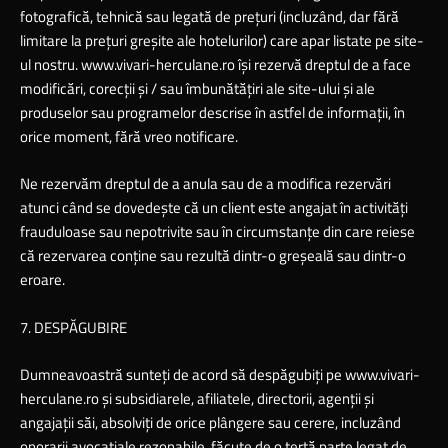
fotografică, tehnică sau legată de preţuri (incluzând, dar fără
limitare la preţuri greşite ale hotelurilor) care apar listate pe site-
ul nostru.
www.vivari-herculane.ro
îşi rezervă dreptul de a face
modificări, corecţii şi / sau îmbunătăţiri ale site-ului şi ale
produselor sau programelor descrise în astfel de informaţii, în
orice moment, fără vreo notificare.
Ne rezervăm dreptul de a anula sau de a modifica rezervări
atunci când se dovedeşte că un client este angajat în activităţi
frauduloase sau nepotrivite sau în circumstanţe din care reiese
că rezervarea conţine sau rezultă dintr-o greşeală sau dintr-o
eroare.
7. DESPĂGUBIRE
Dumneavoastră sunteţi de acord să despăgubiţi pe
www.vivari-
herculane.ro
şi subsidiarele, afiliatele, directorii, agenţii şi
angajaţii săi, absolviţi de orice plângere sau cerere, incluzând
onorarii avocaţiale rezonabile, făcute de o terţă parte legat de