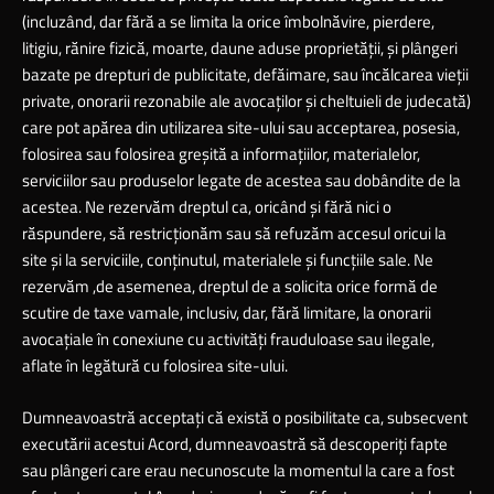
(incluzând, dar fără a se limita la orice îmbolnăvire, pierdere,
litigiu, rănire fizică, moarte, daune aduse proprietăţii, şi plângeri
bazate pe drepturi de publicitate, defăimare, sau încălcarea vieţii
private, onorarii rezonabile ale avocaţilor şi cheltuieli de judecată)
care pot apărea din utilizarea site-ului sau acceptarea, posesia,
folosirea sau folosirea greşită a informaţiilor, materialelor,
serviciilor sau produselor legate de acestea sau dobândite de la
acestea. Ne rezervăm dreptul ca, oricând şi fără nici o
răspundere, să restricţionăm sau să refuzăm accesul oricui la
site şi la serviciile, conţinutul, materialele şi funcţiile sale. Ne
rezervăm ,de asemenea, dreptul de a solicita orice formă de
scutire de taxe vamale, inclusiv, dar, fără limitare, la onorarii
avocaţiale în conexiune cu activităţi frauduloase sau ilegale,
aflate în legătură cu folosirea site-ului.
Dumneavoastră acceptaţi că există o posibilitate ca, subsecvent
executării acestui Acord, dumneavoastră să descoperiţi fapte
sau plângeri care erau necunoscute la momentul la care a fost