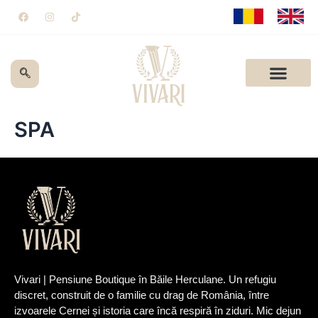
Skip
F
I
T
a
n
i
to
c
s
k
e
t
t
content
b
a
o
o
g
k
o
r
k
a
m
SPA
Vivari | Pensiune Boutique în Băile Herculane. Un refugiu
discret, construit de o familie cu drag de România, între
izvoarele Cernei și istoria care încă respiră în ziduri. Mic dejun