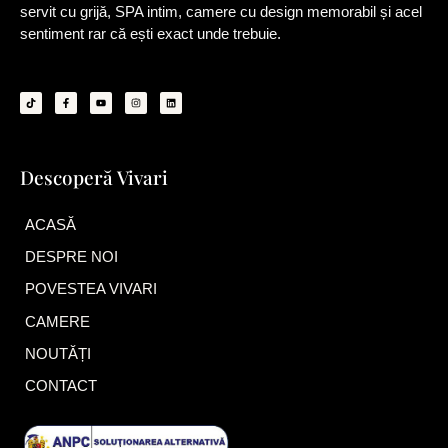
servit cu grijă, SPA intim, camere cu design memorabil și acel
sentiment rar că ești exact unde trebuie.
T
F
Y
I
L
i
a
o
n
i
k
c
u
s
n
t
e
t
t
k
o
b
u
a
e
k
o
b
g
d
o
e
r
i
k
a
n
Descoperă Vivari
-
m
f
ACASĂ
DESPRE NOI
POVESTEA VIVARI
CAMERE
NOUTĂȚI
CONTACT